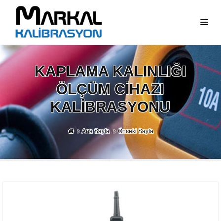
KAPLAMA KALINLIĞI
ÖLÇÜM CIHAZI
KALIBRASYONU
Ana Sayfa
Önceki Sayfa